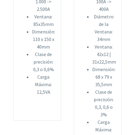
1.000 ->
100A ->
2.500A
400A
Ventana:
Diámetro
85x35mm
de la
Dimensión:
Ventana:
110 x 150 x
34mm
40mm
Ventana:
Clase de
42x12 |
precisión:
31x22,5mm
0,3 o 0,6%
Dimensión:
Carga
68 x 79 x
Máxima:
35,5mm
12,5VA
Clase de
precisión:
0,3, 0,6 o
3%
Carga
Máxima: