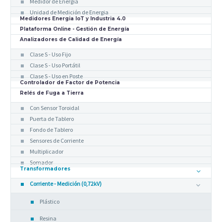
Medidor de Energía
Unidad de Medición de Energia
Medidores Energia IoT y Industria 4.0
Plataforma Online - Gestión de Energía
Analizadores de Calidad de Energía
Clase S - Uso Fijo
Clase S - Uso Portátil
Clase S - Uso en Poste
Controlador de Factor de Potencia
Relés de Fuga a Tierra
Con Sensor Toroidal
Puerta de Tablero
Fondo de Tablero
Sensores de Corriente
Multiplicador
Somador
Transformadores
Corriente - Medición (0,72kV)
Plástico
Resina