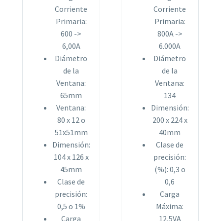
Corriente
Corriente
Primaria:
Primaria:
600 ->
800A ->
6,00A
6.000A
Diámetro
Diámetro
de la
de la
Ventana:
Ventana:
65mm
134
Ventana:
Dimensión:
80 x 12 o
200 x 224 x
51x51mm
40mm
Dimensión:
Clase de
104 x 126 x
precisión:
45mm
(%): 0,3 o
Clase de
0,6
precisión:
Carga
0,5 o 1%
Máxima:
Carga
12,5VA