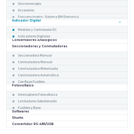
Sincronoscopio
Accesorios
Frecuencimetro - Sistema BM Eletronico
Indicador Digital
Medidor y Controlador DC
Indicadores Digitales
Convertidores Analógicos
Seccionadoras y Conmutadoras
Seccionadora Manual
Conmutadora Manual
Conmutadora Motorizada
Conmutadora Automática
Con Base Fusibles
Fotovoltaico
Interruptores Fotovoltaica
Limitadores Sobretensión
Fusibles y Base
Softwares
Shunts
Convertidor RS-485/USB