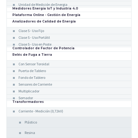
Unidad de Medición de Energia
Medidores Energia IoT y Industria 4.0
Plataforma Online - Gestión de Energía
Analizadores de Calidad de Energía
Clase S - Uso Fijo
Clase S - Uso Portátil
Clase S - Uso en Poste
Controlador de Factor de Potencia
Relés de Fuga a Tierra
Con Sensor Toroidal
Puerta de Tablero
Fondo de Tablero
Sensores de Corriente
Multiplicador
Somador
Transformadores
Corriente - Medición (0,72kV)
Plástico
Resina