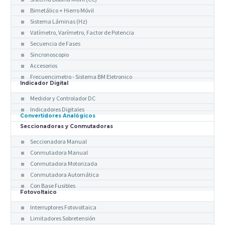
Bimetálico + Hierro Móvil
Sistema Láminas (Hz)
Vatímetro, Varímetro, Factor de Potencia
Secuencia de Fases
Sincronoscopio
Accesorios
Frecuencimetro - Sistema BM Eletronico
Indicador Digital
Medidor y Controlador DC
Indicadores Digitales
Convertidores Analógicos
Seccionadoras y Conmutadoras
Seccionadora Manual
Conmutadora Manual
Conmutadora Motorizada
Conmutadora Automática
Con Base Fusibles
Fotovoltaico
Interruptores Fotovoltaica
Limitadores Sobretensión