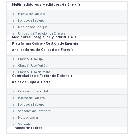
Multimedidores y Medidores de Energía
Puerta de Tablero
Fondo de Tablero
Medidor de Energía
Unidad de Medición de Energia
Medidores Energia IoT y Industria 4.0
Plataforma Online - Gestión de Energía
Analizadores de Calidad de Energía
Clase S - Uso Fijo
Clase S - Uso Portátil
Clase S - Uso en Poste
Controlador de Factor de Potencia
Relés de Fuga a Tierra
Con Sensor Toroidal
Puerta de Tablero
Fondo de Tablero
Sensores de Corriente
Multiplicador
Somador
Transformadores