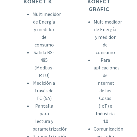
KONECT K
KONECT
GRAFIC
Multimedidor
de Energía
Multimedidor
y medidor
de Energía
de
y medidor
consumo
de
Salida RS-
consumo
485
Para
(Modbus-
aplicaciones
RTU)
de
Medición a
Internet
través de
de las
TC (5A)
Cosas
Pantalla
(IoT) e
para
Industria
lectura y
4.0
parametrización.
Comunicación
Parametrización
vía LoRa