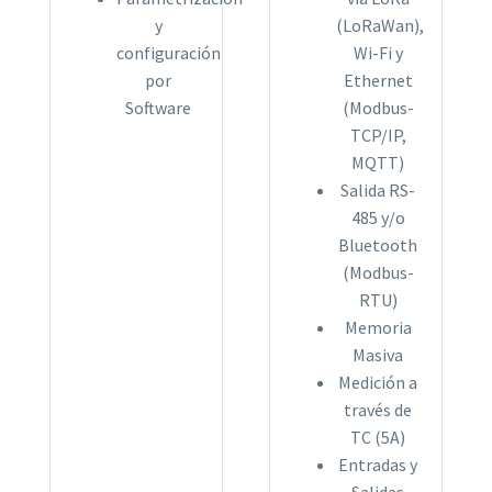
y
(LoRaWan),
configuración
Wi-Fi y
por
Ethernet
Software
(Modbus-
TCP/IP,
MQTT)
Salida RS-
485 y/o
Bluetooth
(Modbus-
RTU)
Memoria
Masiva
Medición a
través de
TC (5A)
Entradas y