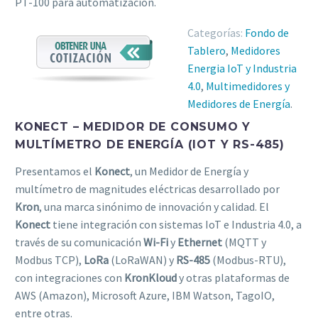
PT-100 para automatización.
Categorías:
Fondo de
Tablero
,
Medidores
Energia IoT y Industria
4.0
,
Multimedidores y
Medidores de Energía
.
KONECT – MEDIDOR DE CONSUMO Y
MULTÍMETRO DE ENERGÍA (IOT Y RS-485)
Presentamos el
Konect
, un Medidor de Energía y
multímetro de magnitudes eléctricas desarrollado por
Kron
, una marca sinónimo de innovación y calidad. El
Konect
tiene integración con sistemas IoT e Industria 4.0, a
través de su comunicación
Wi-Fi
y
Ethernet
(MQTT y
Modbus TCP),
LoRa
(LoRaWAN) y
RS-485
(Modbus-RTU),
con integraciones con
KronKloud
y otras plataformas de
AWS (Amazon), Microsoft Azure, IBM Watson, TagoIO,
entre otras.